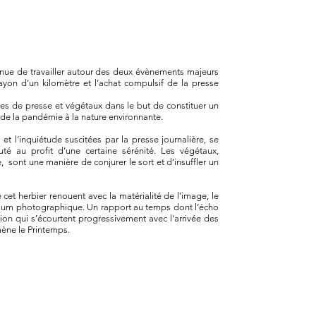
enue de travailler autour des deux évènements majeurs
yon d’un kilomètre et l’achat compulsif de la presse
cles de presse et végétaux dans le but de constituer un
e de la pandémie à la nature environnante.
t l’inquiétude suscitées par la presse journalière, se
té au profit d’une certaine sérénité. Les végétaux,
 sont une manière de conjurer le sort et d’insuffler un
cet herbier renouent avec la matérialité de l’image, le
édium photographique. Un rapport au temps dont l’écho
ition qui s’écourtent progressivement avec l’arrivée des
mène le Printemps.